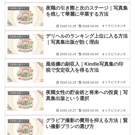
夜職の引き際と次のステージ｜写真集
写真集出版ガイド
を残して華麗に卒業する方法
オトナビスタジオ
2020.12.25
2026.04.03
デリヘルのランキング上位に入る方法
写真集出版ガイド
｜写真集出版が効く理由
オトナビスタジオ
2020.12.23
2026.04.03
風俗嬢の副収入｜Kindle写真集の印
写真集出版ガイド
税で安定収入を得る方法
オトナビスタジオ
2020.12.23
2026.04.03
夜職女性の貯金術と将来への投資｜写
写真集出版ガイド
真集出版という選択
オトナビスタジオ
2020.10.27
2026.04.03
グラビア撮影の費用を抑える方法｜賢
写真集出版ガイド
い撮影プランの選び方