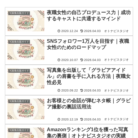
夜職女性の自己プロデュース力｜成功
写真集出版ガイド
するキャストに共通するマインド
オトナビスタジオ
2020.12.24
2026.04.03
SNSフォロワー1万人を目指す｜夜職
写真集出版ガイド
女性のためのロードマップ
オトナビスタジオ
2020.10.07
2026.04.03
写真集を出版して「グラビアアイド
写真集出版ガイド
ル」の肩書を手に入れる方法｜夜職女
性必見
オトナビスタジオ
2020.09.22
2026.04.03
お客様との会話が弾むネタ帳｜グラビ
写真集出版ガイド
ア撮影の裏話活用法
オトナビスタジオ
2020.12.19
2026.04.03
Amazonランキング1位を獲った写真
写真集出版ガイド
集の裏側｜オトナビスタジオの実績