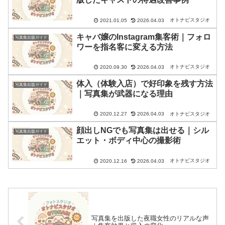
オトナビスタジオ
2021.01.05
2026.04.03
キャバ嬢のInstagram集客術｜フォロ
写真集出版ガイド
ワーを指名客に変える方法
オトナビスタジオ
2020.09.30
2026.04.03
体入（体験入店）で好印象を残す方法
写真集出版ガイド
｜写真集が武器になる理由
オトナビスタジオ
2020.12.27
2026.04.03
顔出しNGでも写真集は出せる｜シル
写真集出版ガイド
エット・ボディ中心の撮影術
オトナビスタジオ
2020.12.16
2026.04.03
写真集を出版した夜職女性のリアルな声