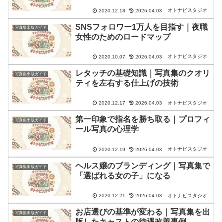
オトナビスタジオ
2020.12.18
2026.04.03
SNSフォロワー1万人を目指す｜夜職
写真集出版ガイド
女性のためのロードマップ
オトナビスタジオ
2020.10.07
2026.04.03
レタッチの基礎知識｜写真集のクオリ
写真集出版ガイド
ティを左右する仕上げの技術
オトナビスタジオ
2020.12.17
2026.04.03
第一印象で指名を勝ち取る｜プロフィ
写真集出版ガイド
ール写真の心理学
オトナビスタジオ
2020.12.19
2026.04.03
ヘルス嬢のブランディング｜写真集で
写真集出版ガイド
「選ばれる女の子」になる
オトナビスタジオ
2020.12.21
2026.04.03
お店選びの基準が変わる｜写真集を出
写真集出版ガイド
版したキャストの待遇改善事例