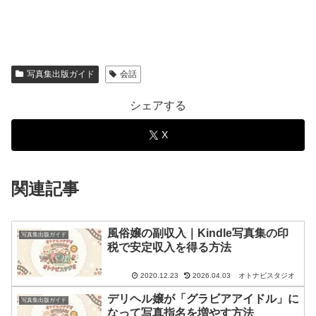
写真集出版ガイド
会話
シェアする
X
関連記事
風俗嬢の副収入｜Kindle写真集の印
写真集出版ガイド
税で安定収入を得る方法
オトナビスタジオ
2020.12.23
2026.04.03
デリヘル嬢が「グラビアアイドル」に
写真集出版ガイド
なって写真指名を増やす方法