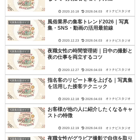
オトナビスタジオ
2020.10.18
2026.04.03
風俗業界の集客トレンド2026｜写真
写真集出版ガイド
集・SNS・動画の活用最前線
オトナビスタジオ
2020.12.23
2026.04.03
夜職女性の時間管理術｜日中の撮影と
写真集出版ガイド
夜の仕事を両立するコツ
オトナビスタジオ
2020.12.27
2026.04.03
指名客のリピート率を上げる｜写真集
写真集出版ガイド
を活用した接客テクニック
オトナビスタジオ
2020.12.18
2026.04.03
お客様が他の人に紹介したくなるキャ
写真集出版ガイド
ストの特徴
オトナビスタジオ
2020.12.19
2026.04.03
夜職女性がグラビア撮影で自信を取り
写真集出版ガイド